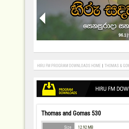
HIRU FM PROGRAM DOWNLOADS HOME
|
THOMAS & GO
Thomas and Gomas 530
Size
12.92 MB