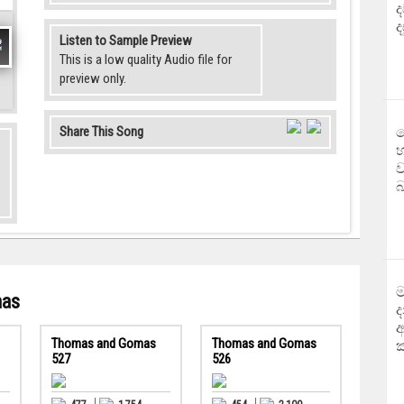
ද
ද
Listen to Sample Preview
This is a low quality Audio file for
preview only.
Share This Song
ද
හ
ව
බ
ම
mas
ද
අ
Thomas and Gomas
Thomas and Gomas
ක
527
526