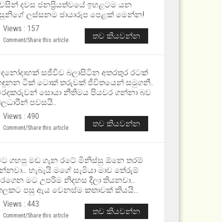
වසින් දවස ජනප්‍රියත්වයේ ඉහළටම යන
සුනිගේ ලස්සනම ඡායාරූප පෙළක් මෙන්න!
Views : 157
තව කියවන්න
Comment/Share this article
ෙනෝදාහක් සජීවීව බලාසිටින අතරතුර රටක්
ඳුනන ටික් ටොක් තරුවක් ජීවිතයෙන් සමුගනී..
රදකරුවන් සොයා නීතිමය පියවර ගන්නා බව
ලධාරීන් පවසයි..
Views : 490
තව කියවන්න
Comment/Share this article
ට ගහපු මඩ ගැන රටේ මිනිස්සු ඕනෙ තරම්
න්නවා... හැබැයි මගේ සැමියා මාව තේරුම්
රගෙන මට උපරිම නිදහස දීලා තියනවා...
ලකට පසු ඇය වෙනස්ම කතාවක් කියයි...
Views : 443
තව කියවන්න
Comment/Share this article