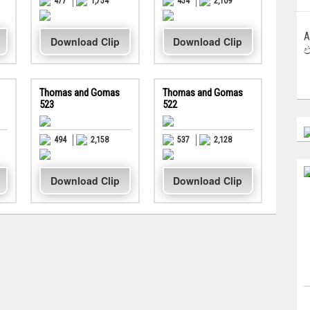
477
1,754
454
2,109
A
Download Clip
Download Clip
එ
Thomas and Gomas
Thomas and Gomas
523
522
494
2,158
537
2,128
Download Clip
Download Clip