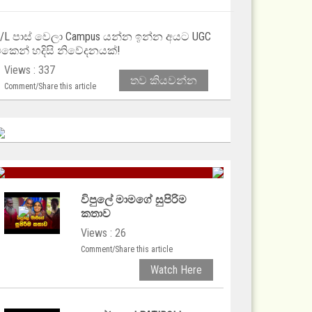
/L පාස් වෙලා Campus යන්න ඉන්න අයට UGC
කෙන් හදිසි නිවේදනයක්!
Views : 337
තව කියවන්න
Comment/Share this article
විපුලේ මාමගේ සුපිරිම
කතාව
Views : 26
Comment/Share this article
Watch Here