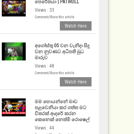
පෙරේතයා | PATIROLL
Views : 33
Comment/Share this article
Watch Here
අගෝස්තු 05 වන වැනිදා සිදු
වන නුවණට අධිපති බුධ
මාරුව
Views : 48
Comment/Share this article
Watch Here
මම හොයන්නේ මාව
පළවෙනියා කර ගත්ත මට
විතරක් ආදරේ කරන
කෙනෙක් නෙත්මි රොෂෙල්
Views : 44