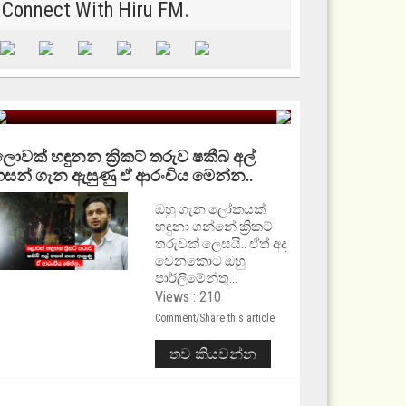
Connect With Hiru FM.
ොවක් හඳුනන ක්‍රිකට් තරුව ෂකීබ් අල්
හසන් ගැන ඇසුණු ඒ ආරංචිය මෙන්න..
ඔහු ගැන ලෝකයක්
හඳුනා ගන්නේ ක්‍රිකට්
තරුවක් ලෙසයි.. ඒත් අද
වෙනකොට ඔහු
පාර්ලිමේන්තු...
Views : 210
Comment/Share this article
තව කියවන්න