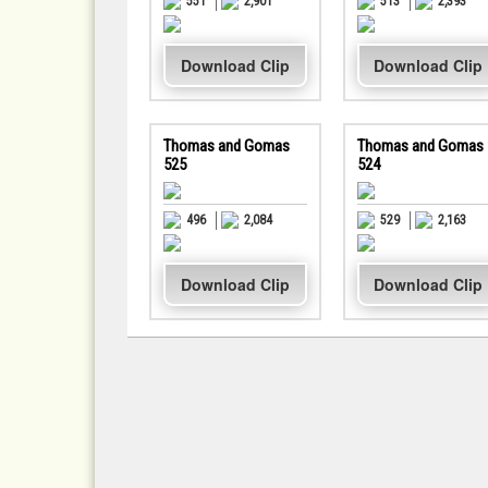
551
2,901
513
2,393
Download Clip
Download Clip
Thomas and Gomas
Thomas and Gomas
525
524
496
2,084
529
2,163
Download Clip
Download Clip