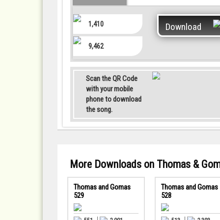
1,410
Download
9,462
Scan the QR Code
with your mobile
phone to download
the song.
More Downloads on Thomas & Go
Thomas and Gomas
Thomas and Gomas
529
528