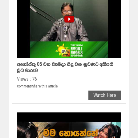
අගෝස්තු 05 වන වැනිදා සිදු වන නුවණට අධිපති
බුධ මාරුව
Views : 76
Comment/Share this article
Watch Here