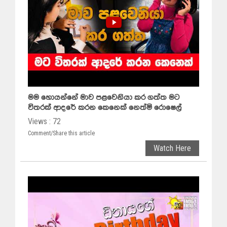
මම හොයන්නේ මාව පළවෙනියා කර ගත්ත මට
විතරක් ආදරේ කරන කෙනෙක් නෙත්මි රොෂෙල්
Views : 72
Comment/Share this article
Watch Here