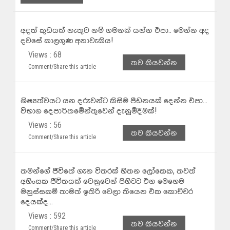
අදත් කුඩයක් නැතුව නම් ගමනක් යන්න එපා.. මෙන්න අද
දවසේ කාලගුණ අනාවැකිය!
Views : 68
තව කියවන්න
Comment/Share this article
ශිෂ්‍යත්වයට යන දරුවන්ට කිසිම පීඩනයක් දෙන්න එපා...
විභාග දෙපාර්තමේන්තුවෙන් දැනුම්දීමක්!
Views : 56
තව කියවන්න
Comment/Share this article
තමන්ගේ ජීවිතේ ගැන විතරක් හිතන ලෝකෙක, තවත්
අහිංසක ජීවිතයක් වෙනුවෙන් පිහිටට එන මෙහෙම
මනුස්සකම් තාමත් ඉතිරි වෙලා තියෙන එක කොච්චර
දෙයක්ද...
Views : 592
තව කියවන්න
Comment/Share this article