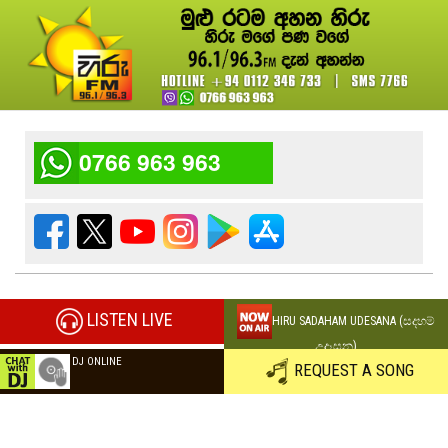
0766 963 963
LISTEN LIVE
HIRU SADAHAM UDESANA (සදහම්
උදෑසන)
DJ ONLINE
REQUEST A SONG