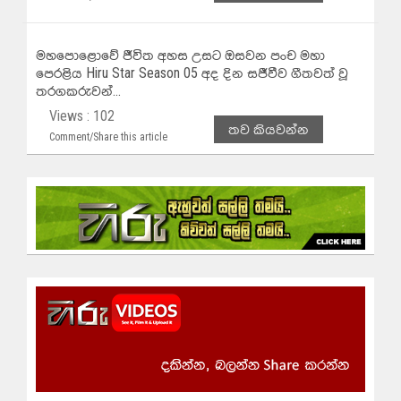
මහපොළොවේ ජීවිත අහස උසට ඔසවන පංච මහා
පෙරළිය Hiru Star Season 05 අද දින සජීවීව ගීතවත් වූ
තරගකරුවන්...
Views : 102
තව කියවන්න
Comment/Share this article