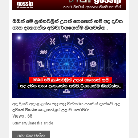
ඔබත් මේ ලග්නවලින් උපන් කෙනෙක් නම් අද දවස
ගැන දැනගන්න අනිවාර්යයෙන්ම කියවන්න..
අද දිනට අදාළ ලග්න පලාපල විස්තරය පහතින් දැක්වේ. අද
දවසේ විශේෂ කාලයන්,ඉර උදාව: පෙරවරු...
Views : 68
Comment/Share this article
තව කියවන්න