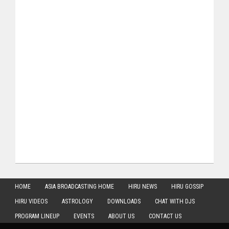
HOME
ASIA BROADCASTING HOME
HIRU NEWS
HIRU GOSSIP
HIRU VIDEOS
ASTROLOGY
DOWNLOADS
CHAT WITH DJS
PROGRAM LINEUP
EVENTS
ABOUT US
CONTACT US