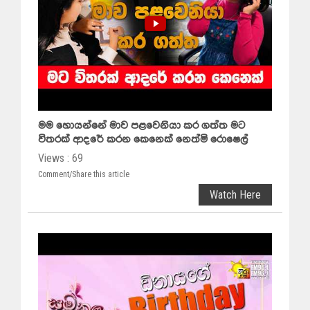
මම හොයන්නේ මාව පළවෙනියා කර ගත්ත මට
විතරක් ආදරේ කරන කෙනෙක් නෙත්මි රොෂෙල්
Views : 69
Comment/Share this article
Watch Here