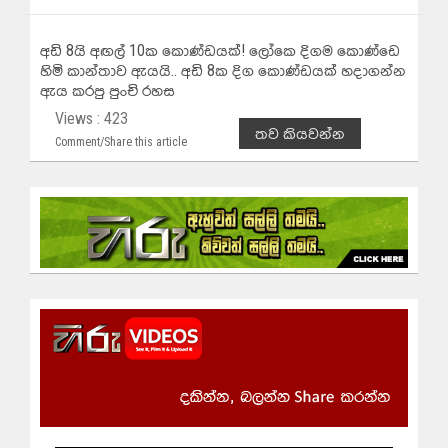
අඩි 8යි අඟල් 10ක කොණ්ඩයක්! ලෝකෙ දිගම කොණ්ඩෙ
හිමි කාන්තාව ඇයයි.. අඩි 8ක දිග කොණ්ඩයක් හදාගන්න
ඇය කරපු පුංචි රහස
Views : 423
තව කියවන්න
Comment/Share this article