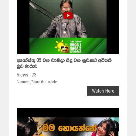
අගෝස්තු 05 වන වැනිදා සිදු වන නුවණට අධිපති
බුධ මාරුව
Views : 73
Comment/Share this article
Watch Here