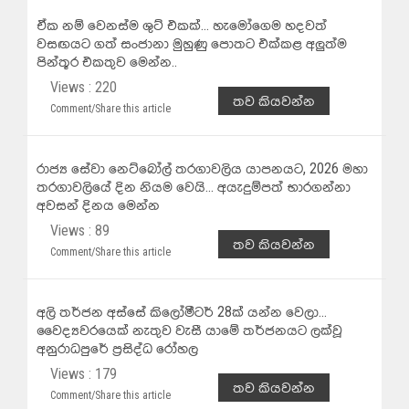
ඒක නම් වෙනස්ම ශුට් එකක්... හැමෝගෙම හදවත්
වසඟයට ගත් සංජානා මුහුණු පොතට එක්කළ අලුත්ම
පින්තූර එකතුව මෙන්න..
Views : 220
තව කියවන්න
Comment/Share this article
රාජ්‍ය සේවා නෙට්බෝල් තරගාවලිය යාපනයට, 2026 මහා
තරගාවලියේ දින නියම වෙයි... අයැදුම්පත් භාරගන්නා
අවසන් දිනය මෙන්න
Views : 89
තව කියවන්න
Comment/Share this article
අලි තර්ජන අස්සේ කිලෝමීටර් 28ක් යන්න වෙලා...
වෛද්‍යවරයෙක් නැතුව වැසී යාමේ තර්ජනයට ලක්වූ
අනුරාධපුරේ ප්‍රසිද්ධ රෝහල
Views : 179
තව කියවන්න
Comment/Share this article