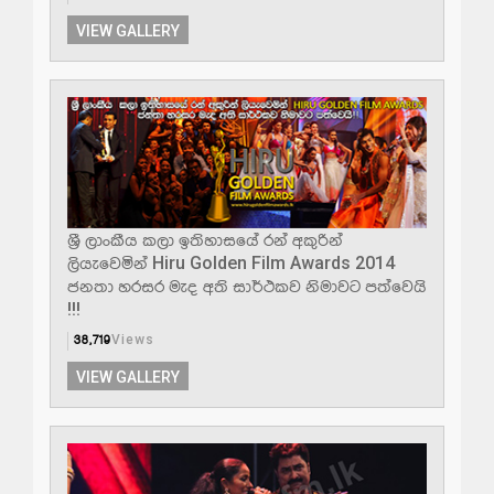
VIEW GALLERY
ශී‍්‍ර ලාංකීය කලා ඉතිහාසයේ රන් අකුරින්
ලියැවෙමින් Hiru Golden Film Awards 2014
ජනතා හරසර මැද අති සාර්ථකව නිමාවට පත්වෙයි
!!!
38,719
Views
VIEW GALLERY