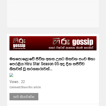
මහපොළොවේ ජීවිත අහස උසට ඔසවන පංච මහා
පෙරළිය Hiru Star Season 05 අද දින සජීවීව
ගීතවත් වූ තරගකරුවන්...
Views : 22
Comment/Share this article
තව කියවන්න